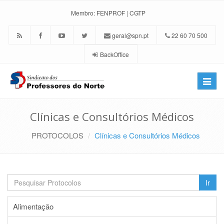
Membro:
FENPROF
|
CGTP
geral@spn.pt
22 60 70 500
BackOffice
Toggle
naviga
Clínicas e Consultórios Médicos
PROTOCOLOS
Clínicas e Consultórios Médicos
Ir
Alimentação