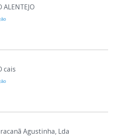
 ALENTEJO
ção
 cais
ção
aracanã Agustinha, Lda