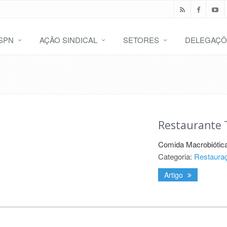
SPN
AÇÃO SINDICAL
SETORES
DELEGAÇÕ
Restaurante T
Comida Macrobiótic
Categoria:
Restaura
Artigo