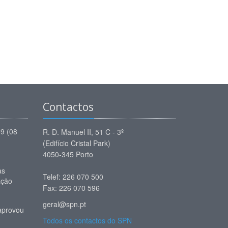
Contactos
59 (08
R. D. Manuel II, 51 C - 3º
(Edifício Cristal Park)
4050-345 Porto
as
Telef: 226 070 500
ação
Fax: 226 070 596
geral@spn.pt
aprovou
Todos os contactos do SPN