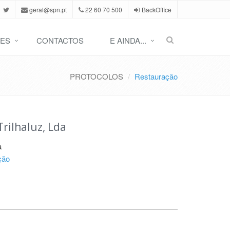
geral@spn.pt
22 60 70 500
BackOffice
ES
CONTACTOS
E AINDA...
PROTOCOLOS
Restauração
rilhaluz, Lda
a
ção