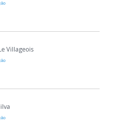
ção
e Villageois
ção
ilva
ção