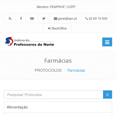
Membro:
FENPROF
|
CGTP
geral@spn.pt
22 60 70 500
BackOffice
Toggle
naviga
Farmácias
PROTOCOLOS
Farmácias
Ir
Alimentação