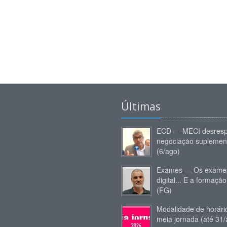
Últimas
ECD — MECI desresp
negociação suplemen
(6/ago)
Exames — Os exames
digital... E a formação
(FG)
Modalidade de horár
meia jornada (até 31/