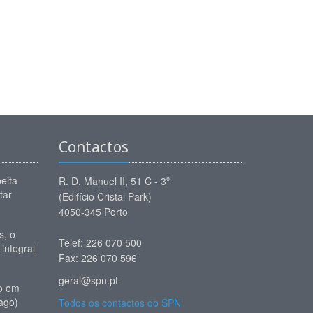
Contactos
eita
R. D. Manuel II, 51 C - 3º
tar
(Edifício Cristal Park)
4050-345 Porto
, o
Telef: 226 070 500
 integral
Fax: 226 070 596
geral@spn.pt
io em
ago)
Todos os contactos do SPN