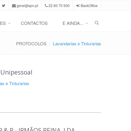
geral@spn.pt
22 60 70 500
BackOffice
ES
CONTACTOS
E AINDA...
PROTOCOLOS
Lavandarias e Tinturarias
, Unipessoal
as e Tinturarias
 & R - IRMÃOS REINA, LDA.