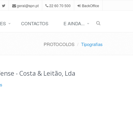
geral@spn.pt
22 60 70 500
BackOffice
ES
CONTACTOS
E AINDA...
PROTOCOLOS
Tipografias
fense - Costa & Leitão, Lda
as