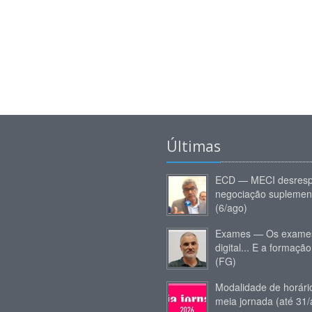
Últimas
ECD — MECI desresp
negociação suplemen
(6/ago)
Exames — Os exames
digital... E a formação
(FG)
Modalidade de horár
meia jornada (até 31/