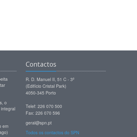
Contactos
eita
R. D. Manuel II, 51 C - 3º
tar
(Edifício Cristal Park)
4050-345 Porto
, o
Telef: 226 070 500
 integral
Fax: 226 070 596
geral@spn.pt
io em
ago)
Todos os contactos do SPN