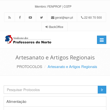
Membro:
FENPROF
|
CGTP
geral@spn.pt
22 60 70 500
BackOffice
Toggle
naviga
Artesanato e Artigos Regionais
PROTOCOLOS
Artesanato e Artigos Regionais
Ir
Alimentação