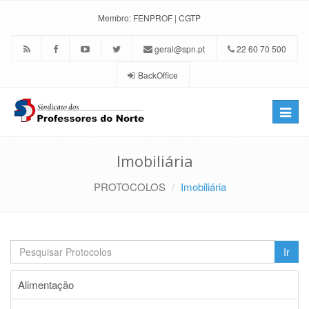
Membro:
FENPROF
|
CGTP
geral@spn.pt
22 60 70 500
BackOffice
Toggle
naviga
Imobiliária
PROTOCOLOS
Imobiliária
Ir
Alimentação