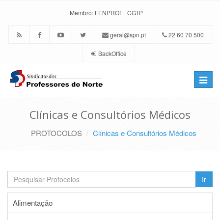
Membro:
FENPROF
|
CGTP
geral@spn.pt
22 60 70 500
BackOffice
Toggle
naviga
Clínicas e Consultórios Médicos
PROTOCOLOS
Clínicas e Consultórios Médicos
Ir
Alimentação