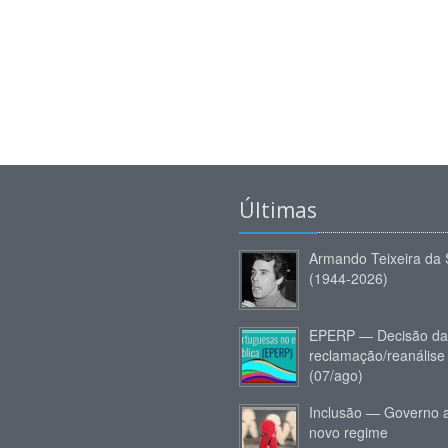
Últimas
Armando Teixeira da 
(1944-2026)
EPERP — Decisão da
reclamação/reanálise
(07/ago)
Inclusão — Governo 
novo regime