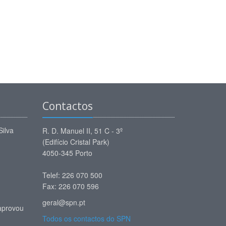
Contactos
Silva
R. D. Manuel II, 51 C - 3º
(Edifício Cristal Park)
4050-345 Porto
Telef: 226 070 500
Fax: 226 070 596
geral@spn.pt
aprovou
Todos os contactos do SPN