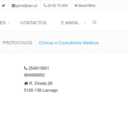
geral@spn.pt
22 60 70 500
BackOffice
ES
CONTACTOS
E AINDA...
PROTOCOLOS
Clínicas e Consultórios Médicos
254613801
964068950
R. Direita 29
5100-138 Lamego