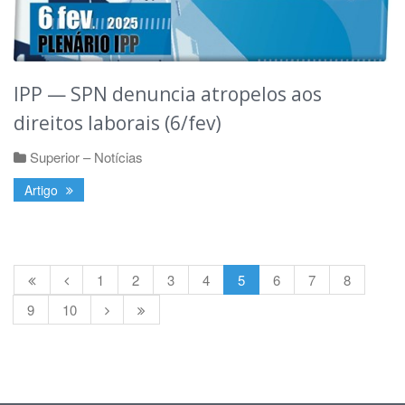
IPP — SPN denuncia atropelos aos
direitos laborais (6/fev)
Superior – Notícias
Artigo
1
2
3
4
5
6
7
8
9
10