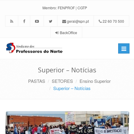
Membro:
FENPROF
|
CGTP
geral@spn.pt
22 60 70 500
BackOffice
Toggle
naviga
Superior – Notícias
PASTAS
SETORES
Ensino Superior
Superior – Notícias