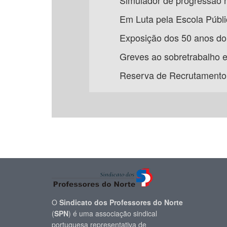
Simulador de progressão n
Em Luta pela Escola Públic
Exposição dos 50 anos do 
Greves ao sobretrabalho e
Reserva de Recrutamento
O
Sindicato dos Professores do Norte
(
SPN
) é uma associação sindical
portuguesa representativa de