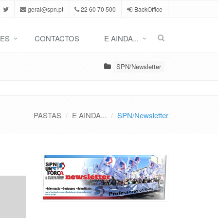
geral@spn.pt
22 60 70 500
BackOffice
ES
CONTACTOS
E AINDA...
SPN/Newsletter
PASTAS
E AINDA...
SPN/Newsletter