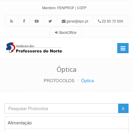
Membro:
FENPROF
|
CGTP
geral@spn.pt
22 60 70 500
BackOffice
Toggle
naviga
Óptica
PROTOCOLOS
Óptica
Ir
Alimentação