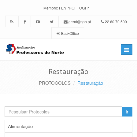
Membro:
FENPROF
|
CGTP
geral@spn.pt
22 60 70 500
BackOffice
Toggle
naviga
Restauração
PROTOCOLOS
Restauração
Ir
Alimentação