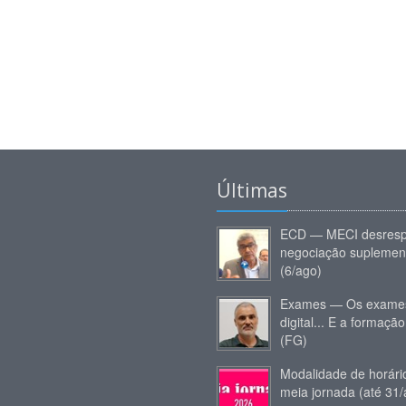
Últimas
ECD — MECI desresp
negociação suplemen
(6/ago)
Exames — Os exames
digital... E a formação
(FG)
Modalidade de horár
meia jornada (até 31/