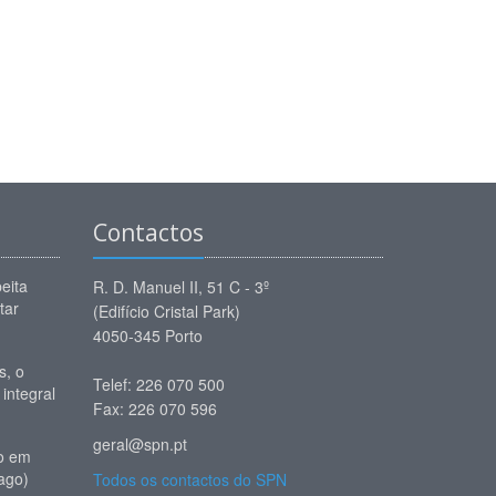
Contactos
eita
R. D. Manuel II, 51 C - 3º
tar
(Edifício Cristal Park)
4050-345 Porto
, o
Telef: 226 070 500
 integral
Fax: 226 070 596
geral@spn.pt
io em
ago)
Todos os contactos do SPN