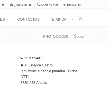
geral@spn.pt
22 60 70 500
BackOffice
ES
CONTACTOS
E AINDA...
PROTOCOLOS
Óptica
231525407
R. Seabra Castro
(em frente à escola primária - R.dos
CTT)
3780-238 Anadia