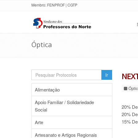
Membro:
FENPROF
|
CGTP
Óptica
NEXT
Ir
Óptic
Alimentação
Apoio Familiar / Solidariedade
20% Des
Social
20% Des
15% Des
Arte
Artesanato e Artigos Regionais