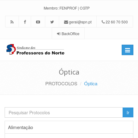
Membro:
FENPROF
|
CGTP
geral@spn.pt
22 60 70 500
BackOffice
Toggle
naviga
Óptica
PROTOCOLOS
Óptica
Ir
Alimentação