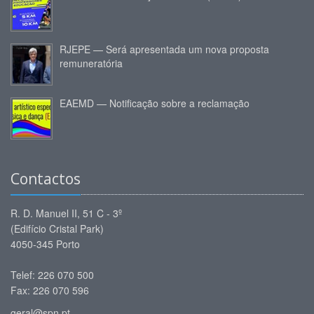
RJEPE — Será apresentada um nova proposta
remuneratória
EAEMD — Notificação sobre a reclamação
Contactos
R. D. Manuel II, 51 C - 3º
(Edifício Cristal Park)
4050-345 Porto
Telef: 226 070 500
Fax: 226 070 596
geral@spn.pt