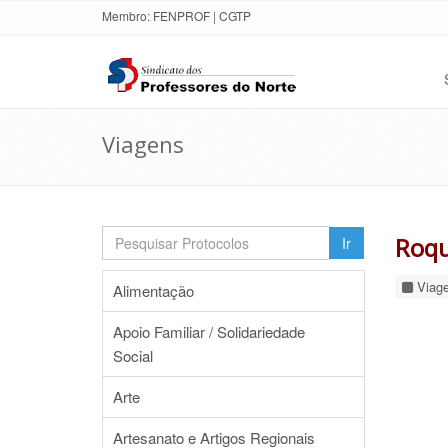
Membro:
FENPROF
|
CGTP
Viagens
Roqu
Ir
Viag
Alimentação
Apoio Familiar / Solidariedade
Social
Arte
Artesanato e Artigos Regionais