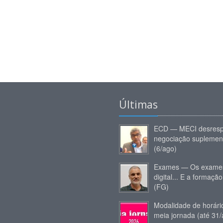
Últimas
ECD — MECI desresp
negociação suplemen
(6/ago)
Exames — Os exames
digital... E a formação
(FG)
Modalidade de horár
meia jornada (até 31/