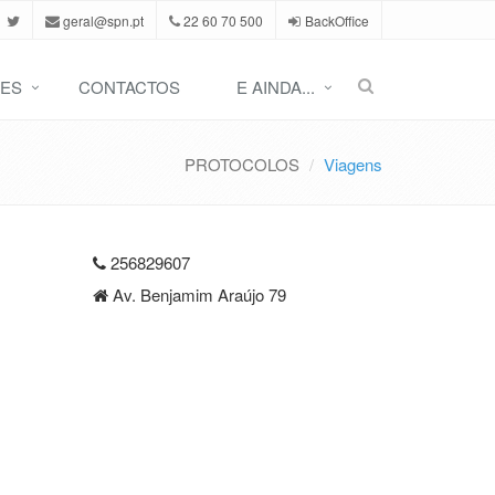
geral@spn.pt
22 60 70 500
BackOffice
ES
CONTACTOS
E AINDA...
PROTOCOLOS
Viagens
256829607
Av. Benjamim Araújo 79