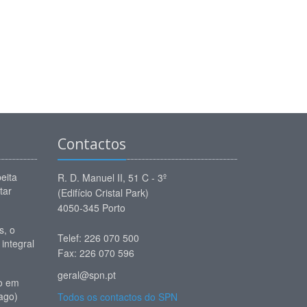
Contactos
eita
R. D. Manuel II, 51 C - 3º
tar
(Edifício Cristal Park)
4050-345 Porto
, o
Telef: 226 070 500
 integral
Fax: 226 070 596
geral@spn.pt
io em
ago)
Todos os contactos do SPN