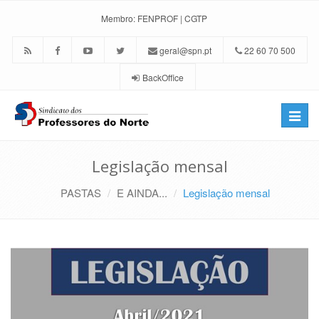
Membro:
FENPROF
|
CGTP
geral@spn.pt
22 60 70 500
BackOffice
Toggle
naviga
Legislação mensal
PASTAS
E AINDA...
Legislação mensal