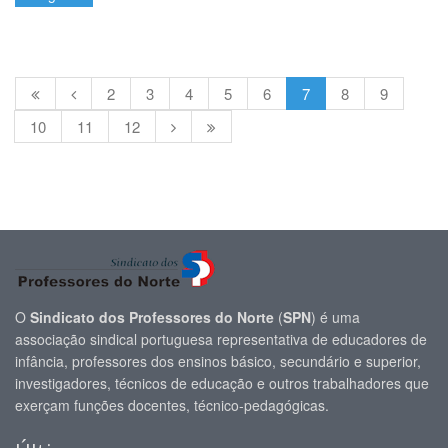
2
3
4
5
6
7
8
9
10
11
12
O
Sindicato dos Professores do Norte
(
SPN
) é uma
associação sindical portuguesa representativa de educadores de
infância, professores dos ensinos básico, secundário e superior,
investigadores, técnicos de educação e outros trabalhadores que
exerçam funções docentes, técnico-pedagógicas.