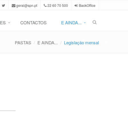
geral@spn.pt
22 60 70 500
BackOffice
ES
CONTACTOS
E AINDA...
PASTAS
E AINDA...
Legislação mensal