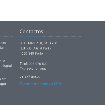
Contactos
eita
R. D. Manuel II, 51 C - 3º
tar
(Edifício Cristal Park)
4050-345 Porto
, o
Telef: 226 070 500
 integral
Fax: 226 070 596
geral@spn.pt
io em
ago)
Todos os contactos do SPN