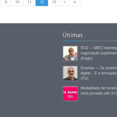
9
10
11
12
13
Últimas
ECD — MECI desresp
negociação suplemen
(6/ago)
Exames — Os exames
digital... E a formação
(FG)
Modalidade de horár
meia jornada (até 31/