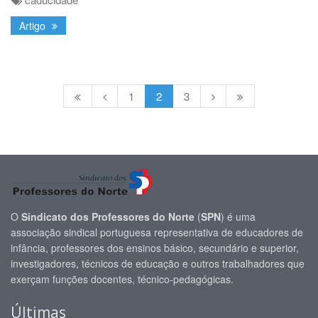
Artigo
1
2
3
O
Sindicato dos Professores do Norte
(
SPN
) é uma
associação sindical portuguesa representativa de educadores de
infância, professores dos ensinos básico, secundário e superior,
investigadores, técnicos de educação e outros trabalhadores que
exerçam funções docentes, técnico-pedagógicas.
Últimas