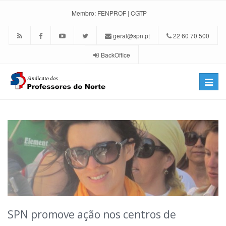
Membro:
FENPROF
|
CGTP
geral@spn.pt
22 60 70 500
BackOffice
Toggle
naviga
SPN promove ação nos centros de