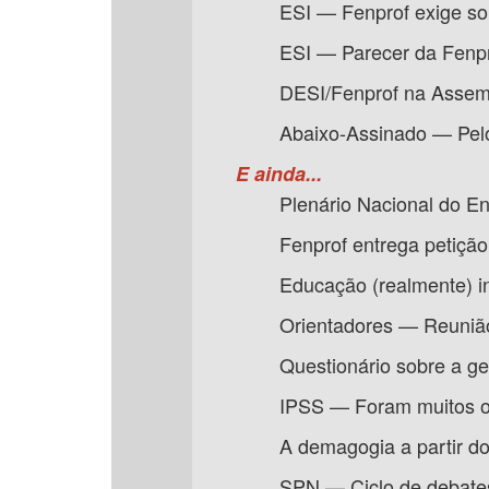
ESI — Fenprof exige so
ESI — Parecer da Fenpr
DESI/Fenprof na Assemb
Abaixo-Assinado — Pelo d
E ainda...
Plenário Nacional do Ens
Fenprof entrega petição
Educação (realmente) in
Orientadores — Reunião 
Questionário sobre a ge
IPSS — Foram muitos os
A demagogia a partir do
SPN — Ciclo de debate