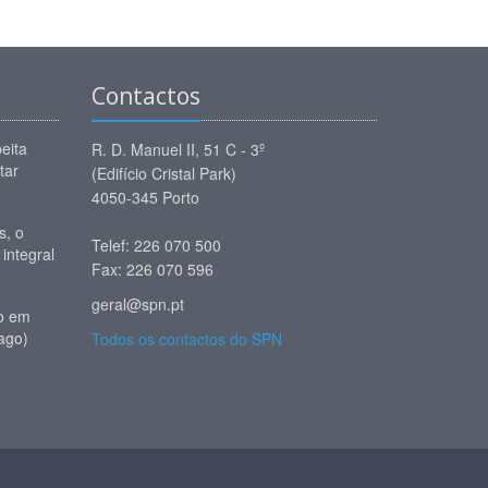
Contactos
eita
R. D. Manuel II, 51 C - 3º
tar
(Edifício Cristal Park)
4050-345 Porto
, o
Telef: 226 070 500
 integral
Fax: 226 070 596
geral@spn.pt
io em
ago)
Todos os contactos do SPN