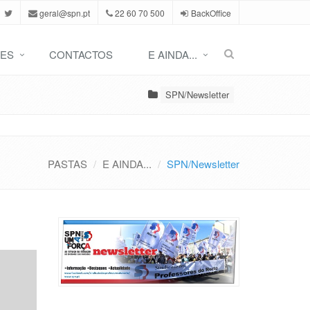
geral@spn.pt
22 60 70 500
BackOffice
ES
CONTACTOS
E AINDA...
SPN/Newsletter
PASTAS
E AINDA...
SPN/Newsletter