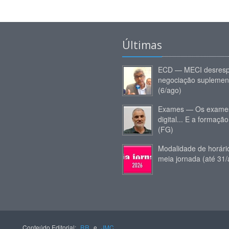
Últimas
ECD — MECI desresp
negociação suplemen
(6/ago)
Exames — Os exames
digital... E a formação
(FG)
Modalidade de horár
meia jornada (até 31/
Conteúdo Editorial:
RR
e
JMC