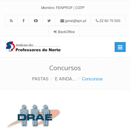
Membro:
FENPROF
|
CGTP
geral@spn.pt
22 60 70 500
BackOffice
Toggle
naviga
Concursos
PASTAS
E AINDA...
Concursos