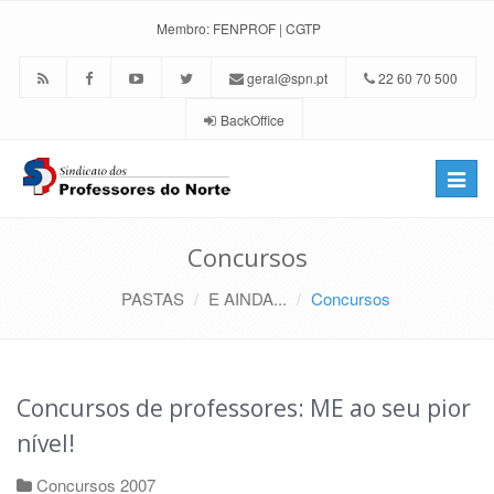
Membro:
FENPROF
|
CGTP
geral@spn.pt
22 60 70 500
BackOffice
Toggle
naviga
Concursos
PASTAS
E AINDA...
Concursos
Concursos de professores: ME ao seu pior
nível!
Concursos 2007