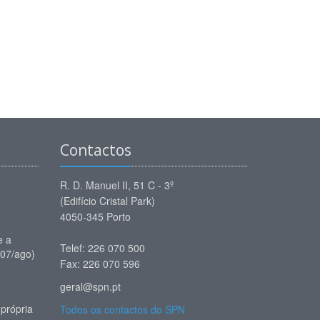
Contactos
R. D. Manuel II, 51 C - 3º
(Edifício Cristal Park)
4050-345 Porto
e a
Telef: 226 070 500
(07/ago)
Fax: 226 070 596
geral@spn.pt
própria
Todos os contactos do SPN