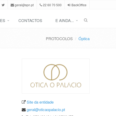
geral@spn.pt
22 60 70 500
BackOffice
ES
CONTACTOS
E AINDA...
PROTOCOLOS
Óptica
Site da entidade
geral@oticaopalacio.pt