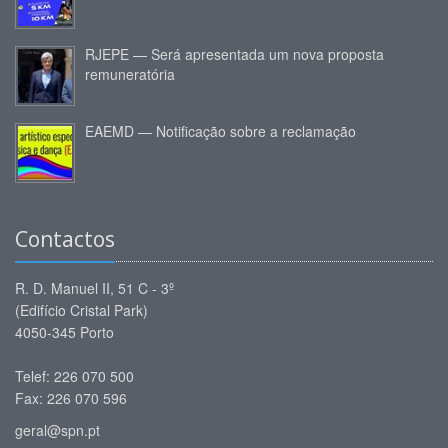
RJEPE — Será apresentada um nova proposta
remuneratória
EAEMD — Notificação sobre a reclamação
Contactos
R. D. Manuel II, 51 C - 3º
(Edifício Cristal Park)
4050-345 Porto
Telef: 226 070 500
Fax: 226 070 596
geral@spn.pt