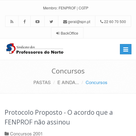
Membro:
FENPROF
|
CGTP
geral@spn.pt
22 60 70 500
BackOffice
Toggle
naviga
Concursos
PASTAS
E AINDA...
Concursos
Protocolo Proposto - O acordo que a
FENPROF não assinou
Concursos 2001