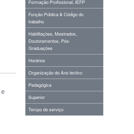
Formação Profissional, IEFP
Função Pública & Código do
trabalho
Habilitações, Mestrados,
Doutoramentos, Pós-
Graduações
Horários
Organização do Ano lectivo
Pedagógica
 e
Superior
Tempo de serviço