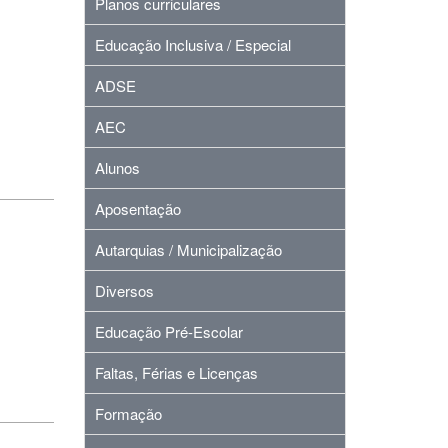
Planos curriculares
Educação Inclusiva / Especial
ADSE
AEC
Alunos
Aposentação
Autarquias / Municipalização
Diversos
Educação Pré-Escolar
Faltas, Férias e Licenças
Formação