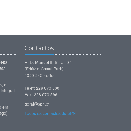
Contactos
eita
R. D. Manuel II, 51 C - 3º
tar
(Edifício Cristal Park)
4050-345 Porto
, o
Telef: 226 070 500
 integral
Fax: 226 070 596
geral@spn.pt
io em
ago)
Todos os contactos do SPN