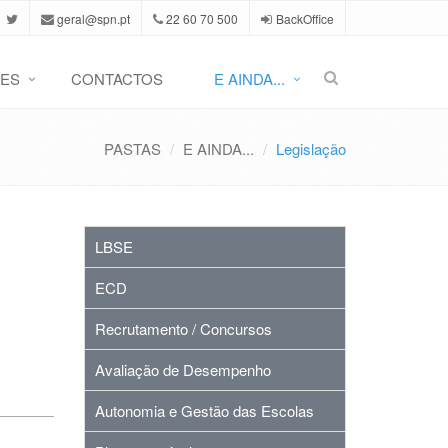
geral@spn.pt
22 60 70 500
BackOffice
ES
CONTACTOS
E AINDA...
PASTAS
E AINDA...
Legislação
LBSE
ECD
Recrutamento / Concursos
Avaliação de Desempenho
Autonomia e Gestão das Escolas