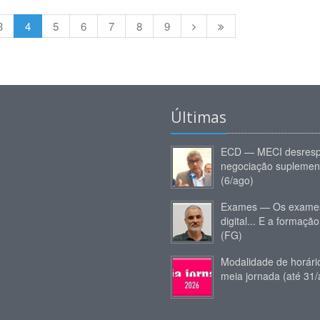
3
4
5
6
7
8
9
Últimas
ECD — MECI desresp
negociação suplemen
(6/ago)
Exames — Os exames
digital... E a formação
(FG)
Modalidade de horár
meia jornada (até 31/