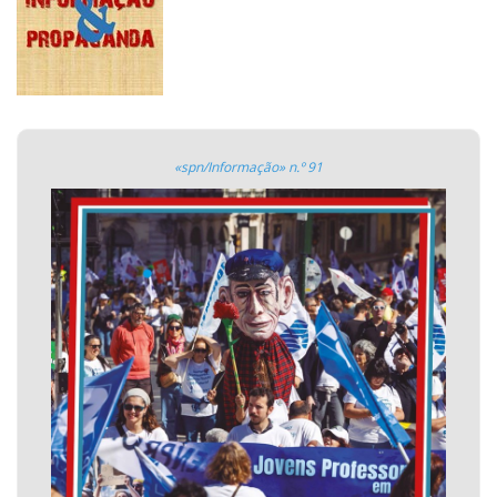
«spn/Informação» n.º 91