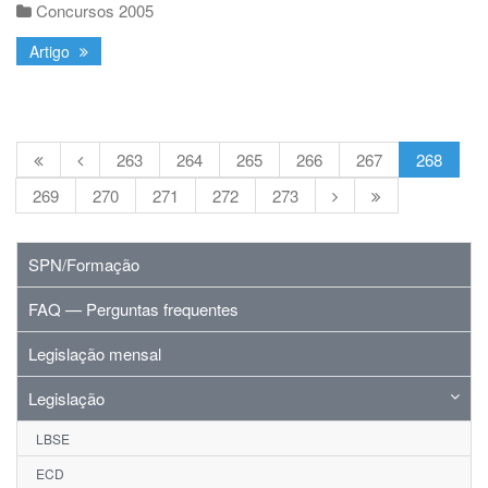
Concursos 2005
Artigo
263
264
265
266
267
268
269
270
271
272
273
SPN/Formação
FAQ — Perguntas frequentes
Legislação mensal
Legislação
LBSE
ECD