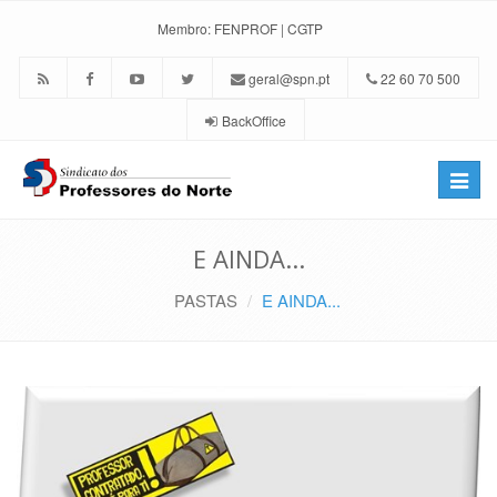
Membro:
FENPROF
|
CGTP
geral@spn.pt
22 60 70 500
BackOffice
Toggle
naviga
E AINDA...
PASTAS
E AINDA...