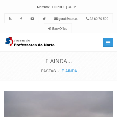
Membro:
FENPROF
|
CGTP
geral@spn.pt
22 60 70 500
BackOffice
Toggle
naviga
E AINDA...
PASTAS
E AINDA...