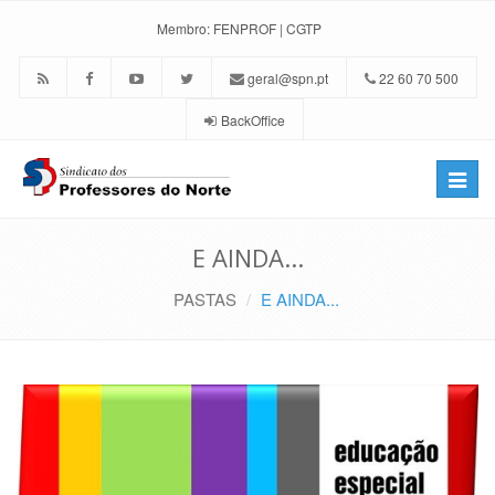
Membro:
FENPROF
|
CGTP
geral@spn.pt
22 60 70 500
BackOffice
Toggle
naviga
E AINDA...
PASTAS
E AINDA...