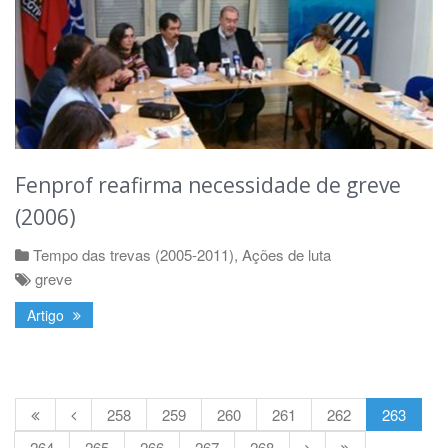
Fenprof reafirma necessidade de greve
(2006)
Tempo das trevas (2005-2011)
,
Ações de luta
greve
Artigo
258
259
260
261
262
263
264
265
266
267
268