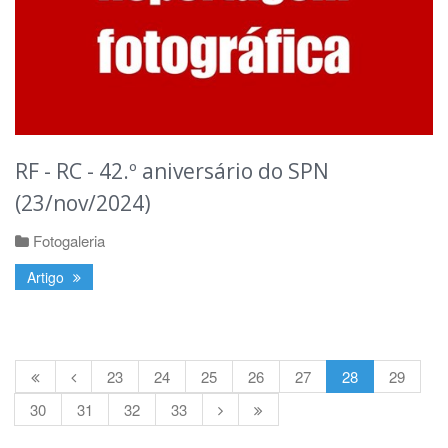
RF - RC - 42.º aniversário do SPN
(23/nov/2024)
Fotogaleria
Artigo
23
24
25
26
27
28
29
30
31
32
33