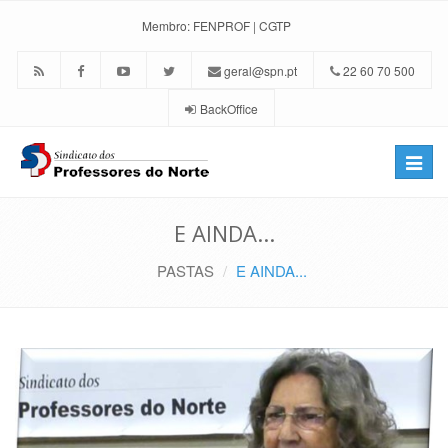
Membro:
FENPROF
|
CGTP
geral@spn.pt
22 60 70 500
BackOffice
Toggle
naviga
E AINDA...
PASTAS
E AINDA...