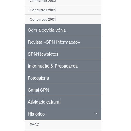
Concursos 2003
Concursos 2002
Concursos 2001
Com a devida vénia
Revista «SPN Informação»
SPN/Newsletter
Informação & Propaganda
Fotogaleria
Canal SPN
Atividade cultural
Histórico
PACC