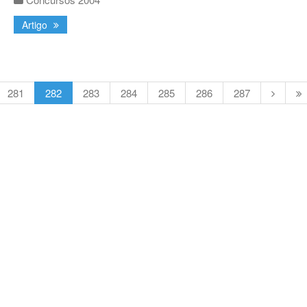
Artigo
281
282
283
284
285
286
287