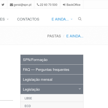
geral@spn.pt
22 60 70 500
BackOffice
ES
CONTACTOS
E AINDA...
PASTAS
E AINDA...
SPN/Formação
FAQ — Perguntas frequentes
Legislação mensal
Legislação
LBSE
ECD