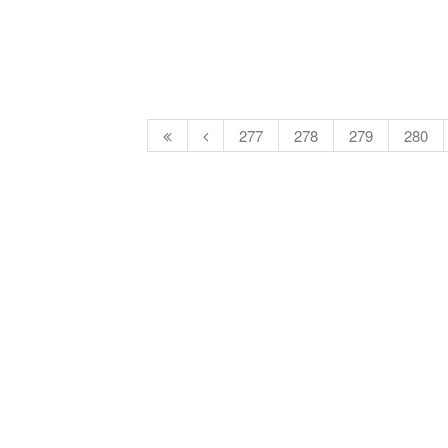
277
278
279
280