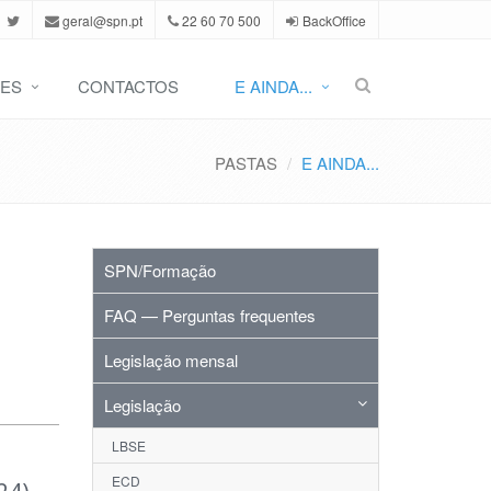
geral@spn.pt
22 60 70 500
BackOffice
ES
CONTACTOS
E AINDA...
PASTAS
E AINDA...
SPN/Formação
FAQ — Perguntas frequentes
Legislação mensal
Legislação
LBSE
ECD