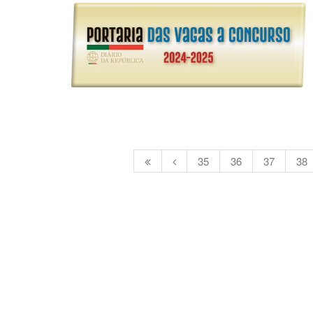
35
36
37
38