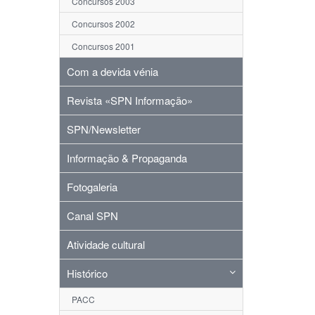
Concursos 2003
Concursos 2002
Concursos 2001
Com a devida vénia
Revista «SPN Informação»
SPN/Newsletter
Informação & Propaganda
Fotogaleria
Canal SPN
Atividade cultural
Histórico
PACC