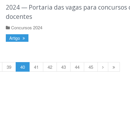
2024 — Portaria das vagas para concursos 
docentes
Concursos 2024
Artigo
39
40
41
42
43
44
45