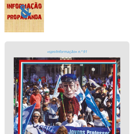
«spn/Informação» n.º 91